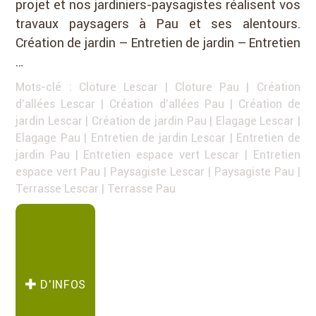
projet et nos jardiniers-paysagistes réalisent vos
travaux paysagers à Pau et ses alentours.
Création de jardin – Entretien de jardin – Entretien
…
Mots-clé :
Cloture Lescar
|
Cloture Pau
|
Création
d'allées Lescar
|
Création d'allées Pau
|
Création de
jardin Lescar
|
Création de jardin Pau
|
Elagage Lescar
|
Elagage Pau
|
Entretien de jardin Lescar
|
Entretien de
jardin Pau
|
Entretien espace vert Lescar
|
Entretien
espace vert Pau
|
Paysagiste Lescar
|
Paysagiste Pau
|
Terrasse Lescar
|
Terrasse Pau
D’INFOS