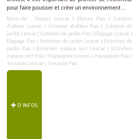
pour faire pousser et créer un environnement …
Mots-clé :
Cloture Lescar
|
Cloture Pau
|
Création
d'allées Lescar
|
Création d'allées Pau
|
Création de
jardin Lescar
|
Création de jardin Pau
|
Elagage Lescar
|
Elagage Pau
|
Entretien de jardin Lescar
|
Entretien de
jardin Pau
|
Entretien espace vert Lescar
|
Entretien
espace vert Pau
|
Paysagiste Lescar
|
Paysagiste Pau
|
Terrasse Lescar
|
Terrasse Pau
D’INFOS