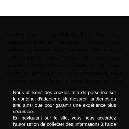
ÉLAGAGE
Pruette Services spécialiste dans l’élagage, le
débroussaillage et l’abattage d’arbres. Vous
désirez bénéficier des services d’experts de
l’arbre dans la région Paloise, choisissez sans
hésiter Pruette Services. Pourtant que vous
soyez un particulier ou un professionnel, nous
pouvons nous adapter à votre besoin et avec
tous l’équipements nécessaires. Elagage Pau …
Nous utilisons des cookies afin de personnaliser
le contenu, d'adapter et de mesurer l'audience du
Mots-clé :
Cloture Lescar
|
Cloture Pau
|
Création
site, ainsi que pour garantir une expérience plus
d'allées Lescar
|
Création d'allées Pau
|
Création de
sécurisée.
jardin Lescar
|
Création de jardin Pau
|
Elagage Lescar
|
En naviguant sur le site, vous nous accordez
Elagage Pau
|
Entretien de jardin Lescar
|
Entretien de
l'autorisation de collecter des informations à l'aide
jardin Pau
|
Entretien espace vert Lescar
|
Entretien