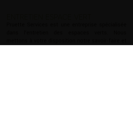
ENTRETIEN ESPACE VERT
Pruette Services est une entreprise spécialisée
dans l’entretien des espaces verts. Nous
mettons à votre disposition notre savoir-faire et
notre expérience pour vous aider à entretenir vos
espaces verts de manière efficace et durable.
Nous vous proposons une gamme complète de
services d’entretien des espaces verts : Tonte de
pelouse …
Mots-clé :
Cloture Lescar
|
Cloture Pau
|
Création
d'allées Lescar
|
Création d'allées Pau
|
Création de
jardin Lescar
|
Création de jardin Pau
|
Elagage Lescar
|
Elagage Pau
|
Entretien de jardin Lescar
|
Entretien de
jardin Pau
|
Entretien espace vert Lescar
|
Entretien
espace vert Pau
|
Paysagiste Lescar
|
Paysagiste Pau
|