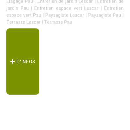
Elagage Pau
|
Entretien de jardin Lescar
|
Entretien de
jardin Pau
|
Entretien espace vert Lescar
|
Entretien
espace vert Pau
|
Paysagiste Lescar
|
Paysagiste Pau
|
Terrasse Lescar
|
Terrasse Pau
D’INFOS