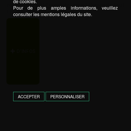
de cookies.
espace vert Pau
|
Paysagiste Lescar
|
Paysagiste Pau
|
Pour de plus amples informations, veuillez
Terrasse Lescar
|
Terrasse Pau
consulter les mentions légales du site.
D’INFOS
ACCEPTER
PERSONNALISER