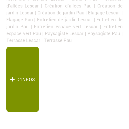
d'allées Lescar
|
Création d'allées Pau
|
Création de
jardin Lescar
|
Création de jardin Pau
|
Elagage Lescar
|
Elagage Pau
|
Entretien de jardin Lescar
|
Entretien de
jardin Pau
|
Entretien espace vert Lescar
|
Entretien
espace vert Pau
|
Paysagiste Lescar
|
Paysagiste Pau
|
Terrasse Lescar
|
Terrasse Pau
D’INFOS