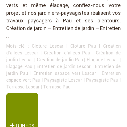
verts et même élagage, confiez-nous votre
projet et nos jardiniers-paysagistes réalisent vos
travaux paysagers à Pau et ses alentours.
Création de jardin – Entretien de jardin – Entretien
…
Mots-clé :
Cloture Lescar
|
Cloture Pau
|
Création
d'allées Lescar
|
Création d'allées Pau
|
Création de
jardin Lescar
|
Création de jardin Pau
|
Elagage Lescar
|
Elagage Pau
|
Entretien de jardin Lescar
|
Entretien de
jardin Pau
|
Entretien espace vert Lescar
|
Entretien
espace vert Pau
|
Paysagiste Lescar
|
Paysagiste Pau
|
Terrasse Lescar
|
Terrasse Pau
D’INFOS