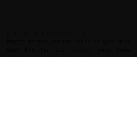
ENTRETIEN ESPACE VERT
Pruette Services est une entreprise spécialisée
dans l’entretien des espaces verts. Nous
mettons à votre disposition notre savoir-faire et
notre expérience pour vous aider à entretenir vos
espaces verts de manière efficace et durable.
Nous vous proposons une gamme complète de
services d’entretien des espaces verts : Tonte de
pelouse …
Mots-clé :
Cloture Lescar
|
Cloture Pau
|
Création
d'allées Lescar
|
Création d'allées Pau
|
Création de
jardin Lescar
|
Création de jardin Pau
|
Elagage Lescar
|
Elagage Pau
|
Entretien de jardin Lescar
|
Entretien de