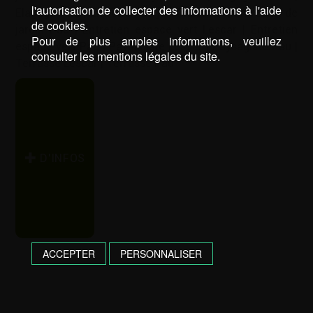
l'autorisation de collecter des informations à l'aide
Elagage Pau
|
Entretien de jardin Lescar
|
Entretien de
de cookies.
jardin Pau
|
Entretien espace vert Lescar
|
Entretien
Pour de plus amples informations, veuillez
espace vert Pau
|
Paysagiste Lescar
|
Paysagiste Pau
|
consulter les mentions légales du site.
Terrasse Lescar
|
Terrasse Pau
D’INFOS
ACCEPTER
PERSONNALISER