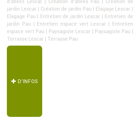
d'allées Lescar
|
Création d'allées Pau
|
Création de
jardin Lescar
|
Création de jardin Pau
|
Elagage Lescar
|
Elagage Pau
|
Entretien de jardin Lescar
|
Entretien de
jardin Pau
|
Entretien espace vert Lescar
|
Entretien
espace vert Pau
|
Paysagiste Lescar
|
Paysagiste Pau
|
Terrasse Lescar
|
Terrasse Pau
D’INFOS