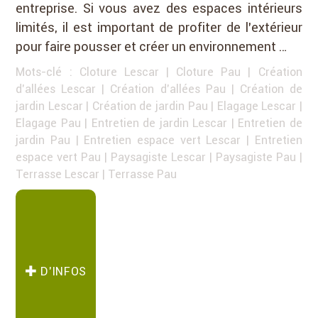
entreprise. Si vous avez des espaces intérieurs
limités, il est important de profiter de l’extérieur
pour faire pousser et créer un environnement …
Mots-clé :
Cloture Lescar
|
Cloture Pau
|
Création
d'allées Lescar
|
Création d'allées Pau
|
Création de
jardin Lescar
|
Création de jardin Pau
|
Elagage Lescar
|
Elagage Pau
|
Entretien de jardin Lescar
|
Entretien de
jardin Pau
|
Entretien espace vert Lescar
|
Entretien
espace vert Pau
|
Paysagiste Lescar
|
Paysagiste Pau
|
Terrasse Lescar
|
Terrasse Pau
D’INFOS