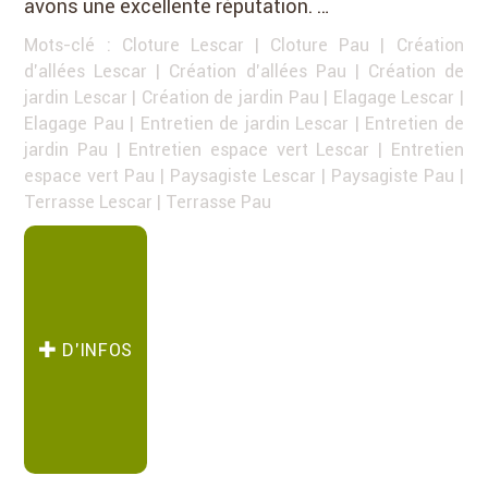
avons une excellente réputation. …
Mots-clé :
Cloture Lescar
|
Cloture Pau
|
Création
d'allées Lescar
|
Création d'allées Pau
|
Création de
jardin Lescar
|
Création de jardin Pau
|
Elagage Lescar
|
Elagage Pau
|
Entretien de jardin Lescar
|
Entretien de
jardin Pau
|
Entretien espace vert Lescar
|
Entretien
espace vert Pau
|
Paysagiste Lescar
|
Paysagiste Pau
|
Terrasse Lescar
|
Terrasse Pau
D’INFOS