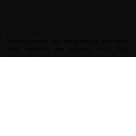
ENTRETIEN ESPACE VERT
Pruette Services est une entreprise spécialisée
dans l’entretien des espaces verts. Nous
mettons à votre disposition notre savoir-faire et
notre expérience pour vous aider à entretenir vos
espaces verts de manière efficace et durable.
Nous vous proposons une gamme complète de
services d’entretien des espaces verts : Tonte de
pelouse …
Mots-clé :
Cloture Lescar
|
Cloture Pau
|
Création
d'allées Lescar
|
Création d'allées Pau
|
Création de
jardin Lescar
|
Création de jardin Pau
|
Elagage Lescar
|
Elagage Pau
|
Entretien de jardin Lescar
|
Entretien de