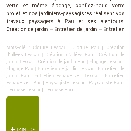
verts et même élagage, confiez-nous votre
projet et nos jardiniers-paysagistes réalisent vos
travaux paysagers à Pau et ses alentours.
Création de jardin – Entretien de jardin – Entretien
…
Mots-clé :
Cloture Lescar
|
Cloture Pau
|
Création
d'allées Lescar
|
Création d'allées Pau
|
Création de
jardin Lescar
|
Création de jardin Pau
|
Elagage Lescar
|
Elagage Pau
|
Entretien de jardin Lescar
|
Entretien de
jardin Pau
|
Entretien espace vert Lescar
|
Entretien
espace vert Pau
|
Paysagiste Lescar
|
Paysagiste Pau
|
Terrasse Lescar
|
Terrasse Pau
D’INFOS