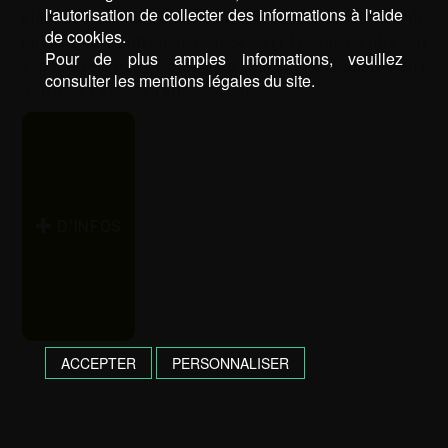
l'autorisation de collecter des informations à l'aide
Elagage Pau
|
Entretien de jardin Lescar
|
Entretien de
de cookies.
jardin Pau
|
Entretien espace vert Lescar
|
Entretien
Pour de plus amples informations, veuillez
espace vert Pau
|
Paysagiste Lescar
|
Paysagiste Pau
|
consulter les mentions légales du site.
Terrasse Lescar
|
Terrasse Pau
D’INFOS
ACCEPTER
PERSONNALISER