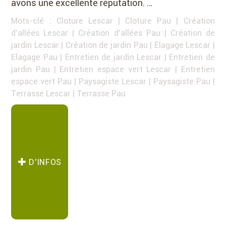
avons une excellente réputation. …
Mots-clé :
Cloture Lescar
|
Cloture Pau
|
Création
d'allées Lescar
|
Création d'allées Pau
|
Création de
jardin Lescar
|
Création de jardin Pau
|
Elagage Lescar
|
Elagage Pau
|
Entretien de jardin Lescar
|
Entretien de
jardin Pau
|
Entretien espace vert Lescar
|
Entretien
espace vert Pau
|
Paysagiste Lescar
|
Paysagiste Pau
|
Terrasse Lescar
|
Terrasse Pau
D’INFOS