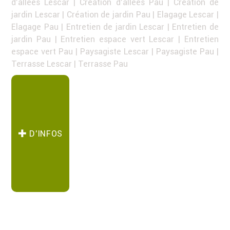
d'allées Lescar
|
Création d'allées Pau
|
Création de
jardin Lescar
|
Création de jardin Pau
|
Elagage Lescar
|
Elagage Pau
|
Entretien de jardin Lescar
|
Entretien de
jardin Pau
|
Entretien espace vert Lescar
|
Entretien
espace vert Pau
|
Paysagiste Lescar
|
Paysagiste Pau
|
Terrasse Lescar
|
Terrasse Pau
D’INFOS