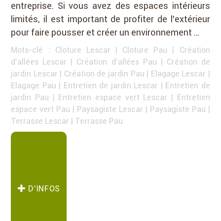
entreprise. Si vous avez des espaces intérieurs
limités, il est important de profiter de l’extérieur
pour faire pousser et créer un environnement …
Mots-clé :
Cloture Lescar
|
Cloture Pau
|
Création
d'allées Lescar
|
Création d'allées Pau
|
Création de
jardin Lescar
|
Création de jardin Pau
|
Elagage Lescar
|
Elagage Pau
|
Entretien de jardin Lescar
|
Entretien de
jardin Pau
|
Entretien espace vert Lescar
|
Entretien
espace vert Pau
|
Paysagiste Lescar
|
Paysagiste Pau
|
Terrasse Lescar
|
Terrasse Pau
D’INFOS