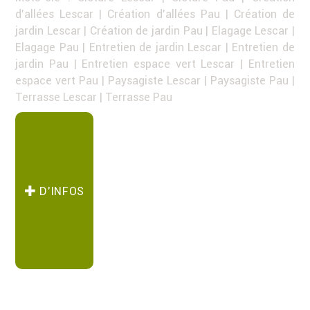
d'allées Lescar
|
Création d'allées Pau
|
Création de
jardin Lescar
|
Création de jardin Pau
|
Elagage Lescar
|
Elagage Pau
|
Entretien de jardin Lescar
|
Entretien de
jardin Pau
|
Entretien espace vert Lescar
|
Entretien
espace vert Pau
|
Paysagiste Lescar
|
Paysagiste Pau
|
Terrasse Lescar
|
Terrasse Pau
D’INFOS