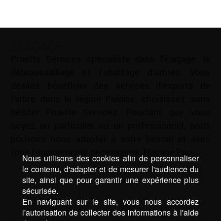
ÉLAGAGE
Pruette Services spécialiste dans l’élagage, le
débroussaillage et l’abattage d’arbres. Vous
désirez bénéficier des services d’experts de
l’arbre dans la région Paloise, choisissez sans
hésiter Pruette Services. Pourtant que vous
soyez un particulier ou un professionnel, nous
pouvons nous adapter à votre besoin et avec
tous l’équipements nécessaires. Elagage Pau …
Nous utilisons des cookies afin de personnaliser
le contenu, d'adapter et de mesurer l'audience du
Mots-clé :
Cloture Lescar
|
Cloture Pau
|
Création
site, ainsi que pour garantir une expérience plus
d'allées Lescar
|
Création d'allées Pau
|
Création de
sécurisée.
jardin Lescar
|
Création de jardin Pau
|
Elagage Lescar
|
En naviguant sur le site, vous nous accordez
Elagage Pau
|
Entretien de jardin Lescar
|
Entretien de
l'autorisation de collecter des informations à l'aide
jardin Pau
|
Entretien espace vert Lescar
|
Entretien