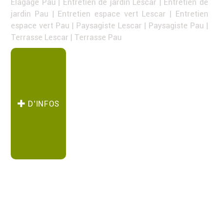
Elagage Pau
|
Entretien de jardin Lescar
|
Entretien de
jardin Pau
|
Entretien espace vert Lescar
|
Entretien
espace vert Pau
|
Paysagiste Lescar
|
Paysagiste Pau
|
Terrasse Lescar
|
Terrasse Pau
D’INFOS