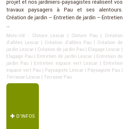
projet et nos jardiniers-paysagistes réalisent vos
travaux paysagers à Pau et ses alentours.
Création de jardin – Entretien de jardin – Entretien
…
Mots-clé :
Cloture Lescar
|
Cloture Pau
|
Création
d'allées Lescar
|
Création d'allées Pau
|
Création de
jardin Lescar
|
Création de jardin Pau
|
Elagage Lescar
|
Elagage Pau
|
Entretien de jardin Lescar
|
Entretien de
jardin Pau
|
Entretien espace vert Lescar
|
Entretien
espace vert Pau
|
Paysagiste Lescar
|
Paysagiste Pau
|
Terrasse Lescar
|
Terrasse Pau
D’INFOS