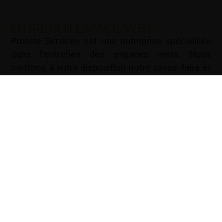
ENTRETIEN ESPACE VERT
Pruette Services est une entreprise spécialisée
dans l’entretien des espaces verts. Nous
mettons à votre disposition notre savoir-faire et
notre expérience pour vous aider à entretenir vos
espaces verts de manière efficace et durable.
Nous vous proposons une gamme complète de
services d’entretien des espaces verts : Tonte de
pelouse …
Mots-clé :
Cloture Lescar
|
Cloture Pau
|
Création
d'allées Lescar
|
Création d'allées Pau
|
Création de
jardin Lescar
|
Création de jardin Pau
|
Elagage Lescar
|
Elagage Pau
|
Entretien de jardin Lescar
|
Entretien de
jardin Pau
|
Entretien espace vert Lescar
|
Entretien
espace vert Pau
|
Paysagiste Lescar
|
Paysagiste Pau
|