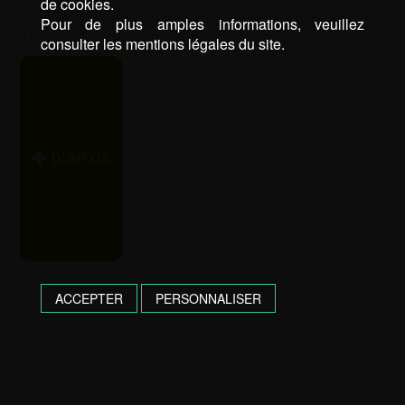
de cookies.
espace vert Pau
|
Paysagiste Lescar
|
Paysagiste Pau
|
Pour de plus amples informations, veuillez
Terrasse Lescar
|
Terrasse Pau
consulter les mentions légales du site.
D’INFOS
ACCEPTER
PERSONNALISER