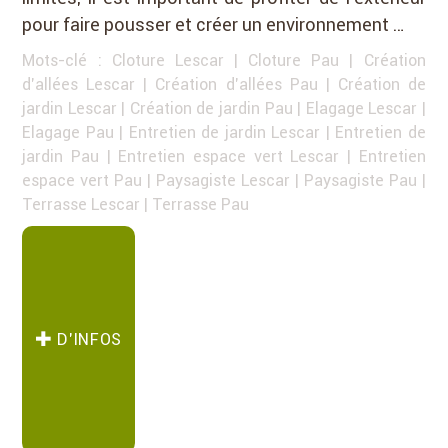
pour faire pousser et créer un environnement …
Mots-clé :
Cloture Lescar
|
Cloture Pau
|
Création
d'allées Lescar
|
Création d'allées Pau
|
Création de
jardin Lescar
|
Création de jardin Pau
|
Elagage Lescar
|
Elagage Pau
|
Entretien de jardin Lescar
|
Entretien de
jardin Pau
|
Entretien espace vert Lescar
|
Entretien
espace vert Pau
|
Paysagiste Lescar
|
Paysagiste Pau
|
Terrasse Lescar
|
Terrasse Pau
D’INFOS