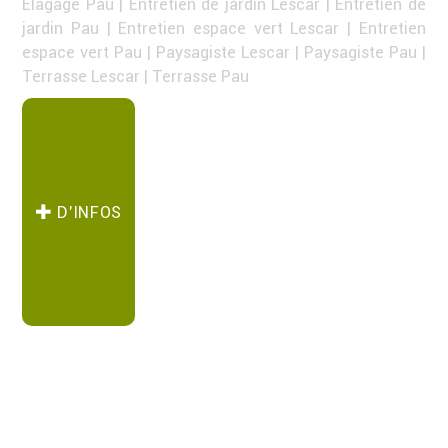
Elagage Pau
|
Entretien de jardin Lescar
|
Entretien de
jardin Pau
|
Entretien espace vert Lescar
|
Entretien
espace vert Pau
|
Paysagiste Lescar
|
Paysagiste Pau
|
Terrasse Lescar
|
Terrasse Pau
D’INFOS