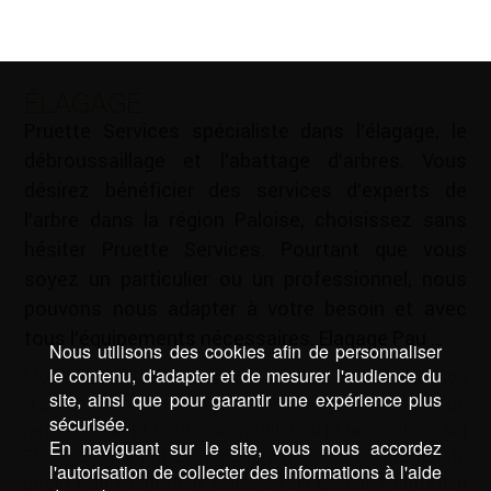
ÉLAGAGE
Pruette Services spécialiste dans l’élagage, le
débroussaillage et l’abattage d’arbres. Vous
désirez bénéficier des services d’experts de
l’arbre dans la région Paloise, choisissez sans
hésiter Pruette Services. Pourtant que vous
soyez un particulier ou un professionnel, nous
pouvons nous adapter à votre besoin et avec
tous l’équipements nécessaires. Elagage Pau …
Nous utilisons des cookies afin de personnaliser
le contenu, d'adapter et de mesurer l'audience du
Mots-clé :
Cloture Lescar
|
Cloture Pau
|
Création
site, ainsi que pour garantir une expérience plus
d'allées Lescar
|
Création d'allées Pau
|
Création de
sécurisée.
jardin Lescar
|
Création de jardin Pau
|
Elagage Lescar
|
En naviguant sur le site, vous nous accordez
Elagage Pau
|
Entretien de jardin Lescar
|
Entretien de
l'autorisation de collecter des informations à l'aide
jardin Pau
|
Entretien espace vert Lescar
|
Entretien