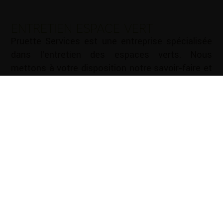
ENTRETIEN ESPACE VERT
Pruette Services est une entreprise spécialisée
dans l’entretien des espaces verts. Nous
mettons à votre disposition notre savoir-faire et
notre expérience pour vous aider à entretenir vos
espaces verts de manière efficace et durable.
Nous vous proposons une gamme complète de
services d’entretien des espaces verts : Tonte de
pelouse …
Mots-clé :
Cloture Lescar
|
Cloture Pau
|
Création
d'allées Lescar
|
Création d'allées Pau
|
Création de
jardin Lescar
|
Création de jardin Pau
|
Elagage Lescar
|
Elagage Pau
|
Entretien de jardin Lescar
|
Entretien de
jardin Pau
|
Entretien espace vert Lescar
|
Entretien
espace vert Pau
|
Paysagiste Lescar
|
Paysagiste Pau
|