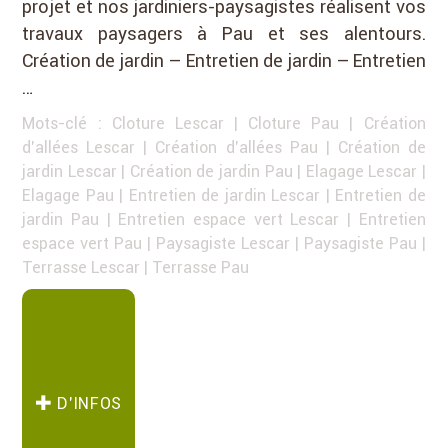
projet et nos jardiniers-paysagistes réalisent vos
travaux paysagers à Pau et ses alentours.
Création de jardin – Entretien de jardin – Entretien
…
Mots-clé :
Cloture Lescar
|
Cloture Pau
|
Création
d'allées Lescar
|
Création d'allées Pau
|
Création de
jardin Lescar
|
Création de jardin Pau
|
Elagage Lescar
|
Elagage Pau
|
Entretien de jardin Lescar
|
Entretien de
jardin Pau
|
Entretien espace vert Lescar
|
Entretien
espace vert Pau
|
Paysagiste Lescar
|
Paysagiste Pau
|
Terrasse Lescar
|
Terrasse Pau
D’INFOS