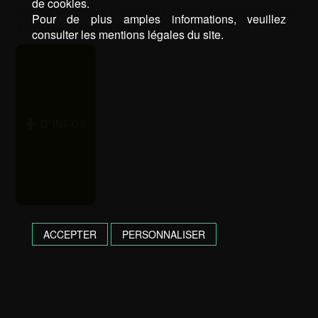
de cookies.
espace vert Pau
|
Paysagiste Lescar
|
Paysagiste Pau
|
Pour de plus amples informations, veuillez
Terrasse Lescar
|
Terrasse Pau
consulter les mentions légales du site.
D’INFOS
ACCEPTER
PERSONNALISER