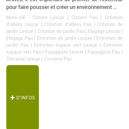
pour faire pousser et créer un environnement …
Mots-clé :
Cloture Lescar
|
Cloture Pau
|
Création
d'allées Lescar
|
Création d'allées Pau
|
Création de
jardin Lescar
|
Création de jardin Pau
|
Elagage Lescar
|
Elagage Pau
|
Entretien de jardin Lescar
|
Entretien de
jardin Pau
|
Entretien espace vert Lescar
|
Entretien
espace vert Pau
|
Paysagiste Lescar
|
Paysagiste Pau
|
Terrasse Lescar
|
Terrasse Pau
D’INFOS