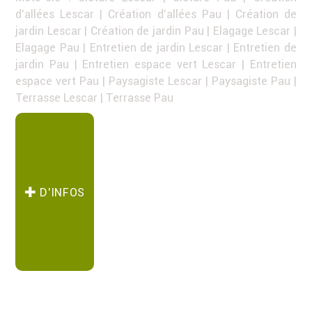
d'allées Lescar
|
Création d'allées Pau
|
Création de
jardin Lescar
|
Création de jardin Pau
|
Elagage Lescar
|
Elagage Pau
|
Entretien de jardin Lescar
|
Entretien de
jardin Pau
|
Entretien espace vert Lescar
|
Entretien
espace vert Pau
|
Paysagiste Lescar
|
Paysagiste Pau
|
Terrasse Lescar
|
Terrasse Pau
D’INFOS