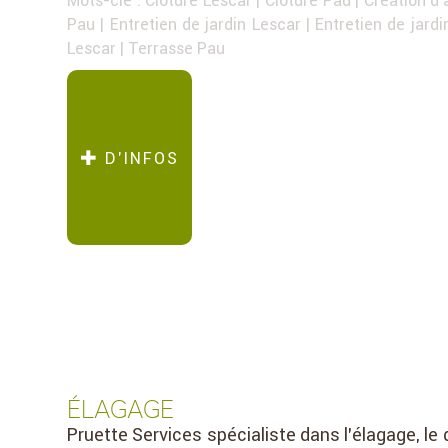
Pau
|
Entretien de jardin Lescar
|
Entretien de jard
Lescar
|
Terrasse Pau
D’INFOS
ÉLAGAGE
Pruette Services spécialiste dans l’élagage, le 