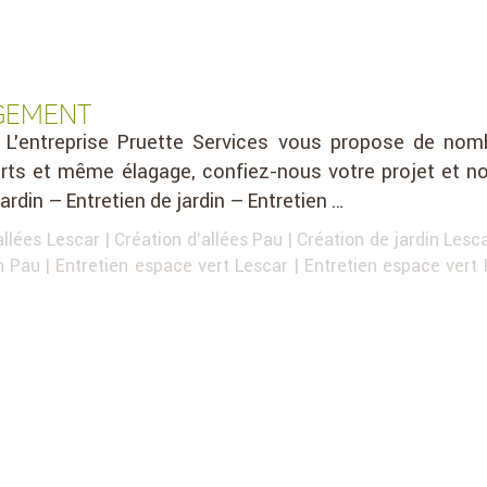
GEMENT
L’entreprise Pruette Services vous propose de nom
erts et même élagage, confiez-nous votre projet et no
rdin – Entretien de jardin – Entretien …
allées Lescar
|
Création d'allées Pau
|
Création de jardin Lesc
in Pau
|
Entretien espace vert Lescar
|
Entretien espace vert