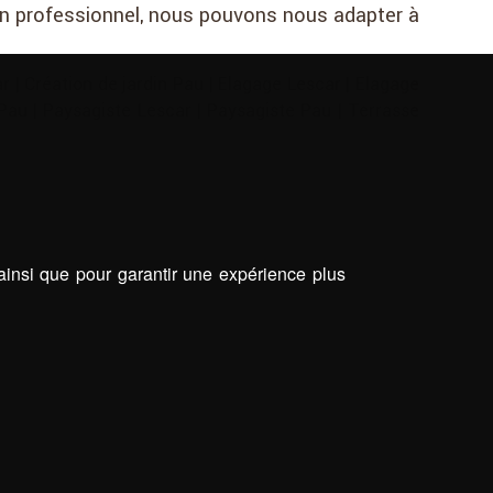
 un professionnel, nous pouvons nous adapter à
ar
|
Création de jardin Pau
|
Elagage Lescar
|
Elagage
 Pau
|
Paysagiste Lescar
|
Paysagiste Pau
|
Terrasse
 ainsi que pour garantir une expérience plus