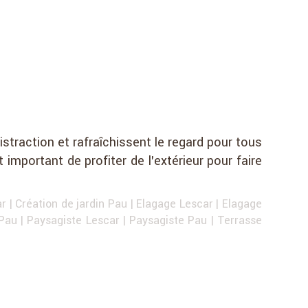
istraction et rafraîchissent le regard pour tous
t important de profiter de l’extérieur pour faire
ar
|
Création de jardin Pau
|
Elagage Lescar
|
Elagage
 Pau
|
Paysagiste Lescar
|
Paysagiste Pau
|
Terrasse