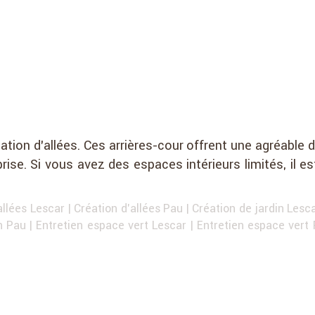
ation d’allées. Ces arrières-cour offrent une agréable d
eprise. Si vous avez des espaces intérieurs limités, il es
allées Lescar
|
Création d'allées Pau
|
Création de jardin Lesc
in Pau
|
Entretien espace vert Lescar
|
Entretien espace vert