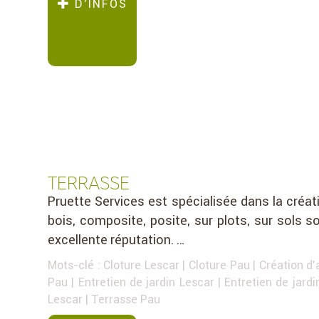
D’INFOS
TERRASSE
Pruette Services est spécialisée dans la créa
bois, composite, posite, sur plots, sur sols 
excellente réputation. …
Mots-clé :
Cloture Lescar
|
Cloture Pau
|
Création d'
Pau
|
Entretien de jardin Lescar
|
Entretien de jard
Lescar
|
Terrasse Pau