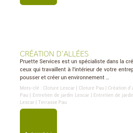
CRÉATION D’ALLÉES
Pruette Services est un spécialiste dans la cré
ceux qui travaillent à l’intérieur de votre entr
pousser et créer un environnement …
Mots-clé :
Cloture Lescar
|
Cloture Pau
|
Création d'
Pau
|
Entretien de jardin Lescar
|
Entretien de jard
Lescar
|
Terrasse Pau