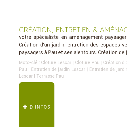
CRÉATION, ENTRETIEN & AMÉNA
votre spécialiste en aménagement paysager 
Création d’un jardin, entretien des espaces v
paysagers à Pau et ses alentours. Création de ja
Mots-clé :
Cloture Lescar
|
Cloture Pau
|
Création d'
Pau
|
Entretien de jardin Lescar
|
Entretien de jard
Lescar
|
Terrasse Pau
D’INFOS