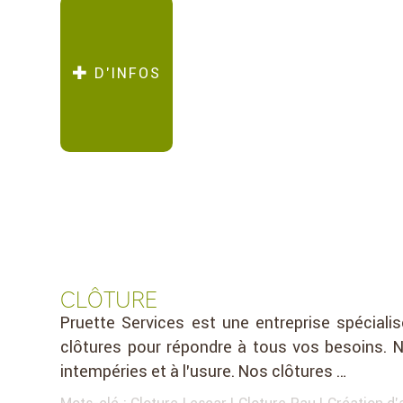
D’INFOS
CLÔTURE
Pruette Services est une entreprise spécial
clôtures pour répondre à tous vos besoins. N
intempéries et à l’usure. Nos clôtures …
Mots-clé :
Cloture Lescar
|
Cloture Pau
|
Création d'