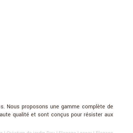
 parcs. Nous proposons une gamme complète de
aute qualité et sont conçus pour résister aux
ar
|
Création de jardin Pau
|
Elagage Lescar
|
Elagage