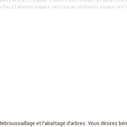
in Pau
|
Entretien espace vert Lescar
|
Entretien espace vert
débroussaillage et l’abattage d’arbres. Vous désirez bén