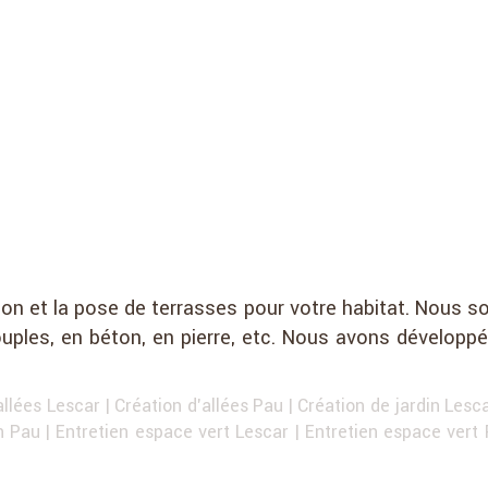
tion et la pose de terrasses pour votre habitat. Nous
souples, en béton, en pierre, etc. Nous avons dévelo
allées Lescar
|
Création d'allées Pau
|
Création de jardin Lesc
in Pau
|
Entretien espace vert Lescar
|
Entretien espace vert