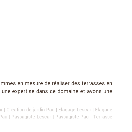
 sommes en mesure de réaliser des terrasses en
ppé une expertise dans ce domaine et avons une
ar
|
Création de jardin Pau
|
Elagage Lescar
|
Elagage
 Pau
|
Paysagiste Lescar
|
Paysagiste Pau
|
Terrasse