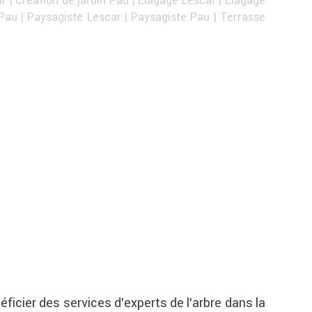
 Pau
|
Paysagiste Lescar
|
Paysagiste Pau
|
Terrasse
éficier des services d’experts de l’arbre dans la