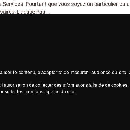
te Services. Pourtant que vous soyez un particulier ou
saires. Elagage Pau …
allées Lescar
|
Création d'allées Pau
|
Création de jardin Lesc
in Pau
|
Entretien espace vert Lescar
|
Entretien espace vert
liser le contenu, d'adapter et de mesurer l'audience du site,
l'autorisation de collecter des informations à l'aide de cookies.
onsulter les mentions légales du site.