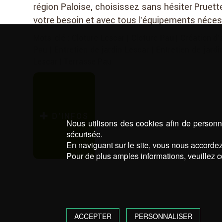
région Paloise, choisissez sans hésiter Pruet
votre besoin et avec tous l’équipements néces
Mots-clé :
Cloture Lescar
|
Cloture Pau
|
Création d'
Pau
|
Entretien de jardin Lescar
|
Entretien de jard
Lescar
|
Terrasse Pau
D’INFOS
Nous utilisons des cookies afin de personna
sécurisée.
En naviguant sur le site, vous nous accordez 
Pour de plus amples informations, veuillez c
ACCEPTER
PERSONNALISER