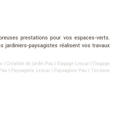
breuses prestations pour vos espaces-verts.
s jardiniers-paysagistes réalisent vos travaux
ar
|
Création de jardin Pau
|
Elagage Lescar
|
Elagage
 Pau
|
Paysagiste Lescar
|
Paysagiste Pau
|
Terrasse