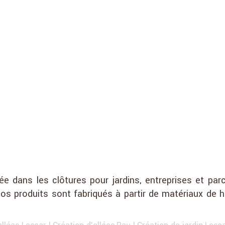
isée dans les clôtures pour jardins, entreprises et
os produits sont fabriqués à partir de matériaux de h
allées Lescar
|
Création d'allées Pau
|
Création de jardin Lesc